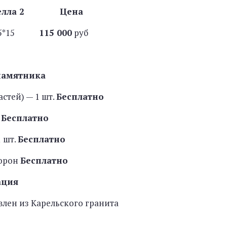
телла 2 Цена
*15*15
115 000
руб
памятника
астей) — 1 шт.
Бесплатно
.
Бесплатно
 шт.
Бесплатно
торон
Бесплатно
ация
лен из Карельского гранита