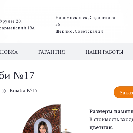
Новомосковск, Садовского
Фрунзе 20,
26
оармейский 19А
Щёкино, Советская 24
АНОВКА
ГАРАНТИЯ
НАШИ РАБОТЫ
би №17
Комби №17
Заказ
Размеры памят
В стоимость вход
цветник
.