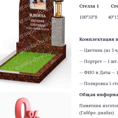
Стелла 1 С
100*50*8 40
Комплектация 
— Цветник (из 3 ч
— Портрет — 1 шт
— ФИО и Даты — 1
— Полировка 5 с
Общая информ
Памятник изготов
(Габбро-диабаз)