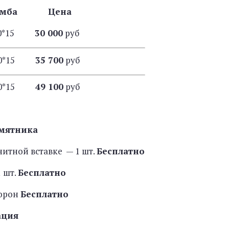
умба Цена
*20*15
30 000
руб
*20*15
35 700
руб
*20*15
49 100
руб
мятника
нитной вставке — 1 шт.
Бесплатно
 шт.
Бесплатно
торон
Бесплатно
ация