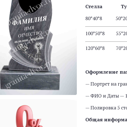
Стелла Т
80*40*8 50
100*50*8 55
120*60*8 70
Оформление па
— Портрет на гра
— ФИО и Даты — 1
— Полировка 5 с
Общая информ