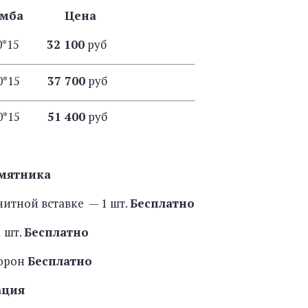
умба Цена
*20*15
32 100
руб
*20*15
37 700
руб
*20*15
51 400
руб
мятника
нитной вставке — 1 шт.
Бесплатно
 шт.
Бесплатно
торон
Бесплатно
ация