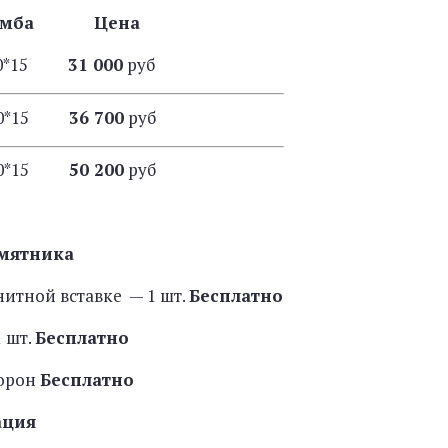
умба Цена
*20*15
31 000
руб
*20*15
36 700
руб
*20*15
50 200
руб
мятника
нитной вставке — 1 шт.
Бесплатно
 шт.
Бесплатно
торон
Бесплатно
ация