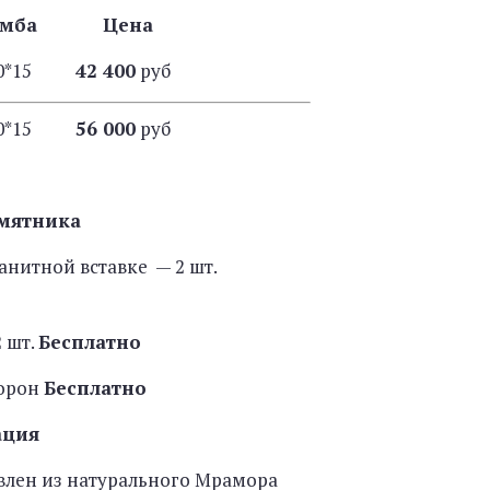
умба Цена
*20*15
42 400
руб
*20*15
56 000
руб
мятника
анитной вставке — 2 шт.
 шт.
Бесплатно
торон
Бесплатно
ация
влен из натурального Мрамора