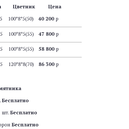
ба Цветник Цена
15 100*8*5(50)
40 200
р
15 100*8*5(55)
47 800
р
15 100*8*5(55)
58 800
р
15 120*8*8(70)
86 300
р
мятника
.
Бесплатно
 шт.
Бесплатно
торон
Бесплатно