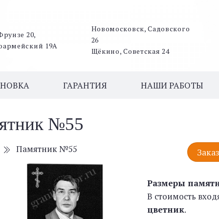
Новомосковск, Садовского
Фрунзе 20,
26
оармейский 19А
Щёкино, Советская 24
АНОВКА
ГАРАНТИЯ
НАШИ РАБОТЫ
ятник №55
Памятник №55
Заказ
Размеры памят
В стоимость вход
цветник
.