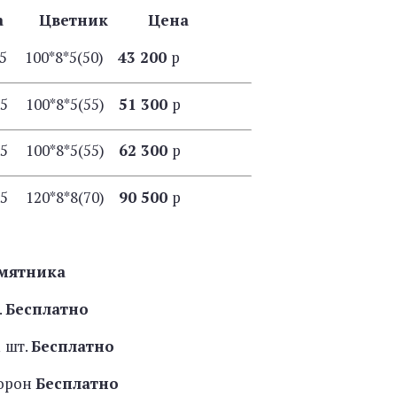
ба Цветник Цена
15 100*8*5(50)
43 200
р
15 100*8*5(55)
51 300
р
15 100*8*5(55)
62 300
р
15 120*8*8(70)
90 500
р
мятника
.
Бесплатно
 шт.
Бесплатно
торон
Бесплатно