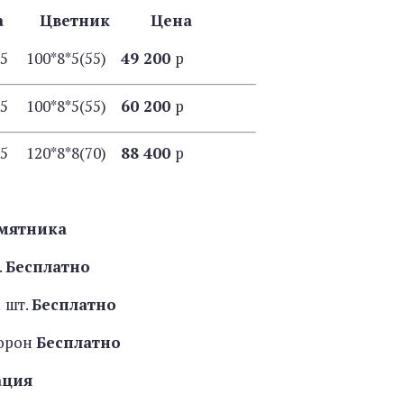
ба Цветник Цена
15 100*8*5(55)
49 200
р
15 100*8*5(55)
60 200
р
15 120*8*8(70)
88 400
р
мятника
.
Бесплатно
 шт.
Бесплатно
торон
Бесплатно
ация