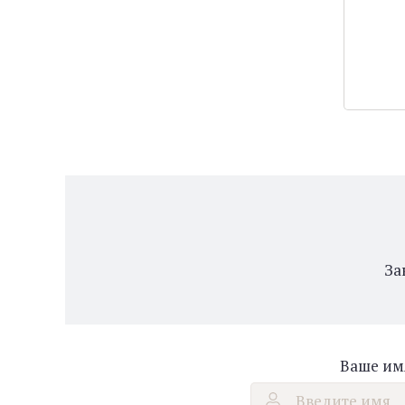
За
Ваше им
Введите имя